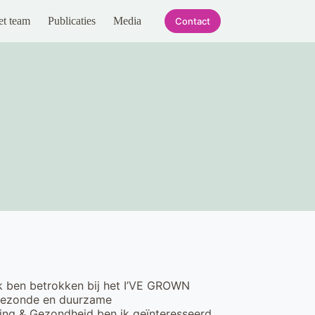
et team
Publicaties
Media
Contact
Ik ben betrokken bij het I’VE GROWN
 gezonde en duurzame
ding & Gezondheid ben ik geïnteresseerd