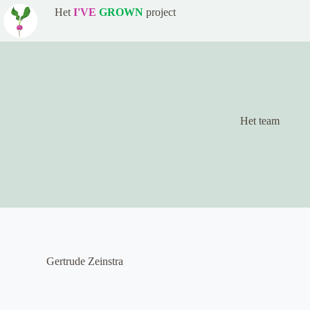
Het
I'VE
GROWN
project
Het team
Gertrude Zeinstra