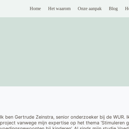
Home
Het waarom
Onze aanpak
Blog
H
Ik ben Gertrude Zeinstra, senior onderzoeker bij de WUR. 
project vanwege mijn expertise op het thema ‘Stimuleren
voedingsgewoonten bij kinderen’. Al sinds mijn studie Voe